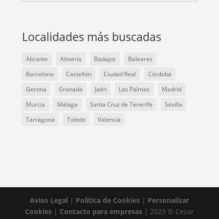
Localidades más buscadas
Alicante
Almería
Badajoz
Baleares
Barcelona
Castellón
Ciudad Real
Córdoba
Gerona
Granada
Jaén
Las Palmas
Madrid
Murcia
Málaga
Santa Cruz de Tenerife
Sevilla
Tarragona
Toledo
Valencia
Aviso Legal
|
Política de Cookies
|
Personalizar
Cookies
|
Contacto para empresas
| 2023 © Cesar