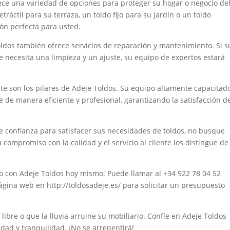
ece una variedad de opciones para proteger su hogar o negocio de
etráctil para su terraza, un toldo fijo para su jardín o un toldo
ción perfecta para usted.
oldos también ofrece servicios de reparación y mantenimiento. Si s
e necesita una limpieza y un ajuste, su equipo de expertos estará
iente son los pilares de Adeje Toldos. Su equipo altamente capacitad
 de manera eficiente y profesional, garantizando la satisfacción d
e confianza para satisfacer sus necesidades de toldos, no busque
 compromiso con la calidad y el servicio al cliente los distingue de
 con Adeje Toldos hoy mismo. Puede llamar al +34 922 78 04 52
ágina web en http://toldosadeje.es/ para solicitar un presupuesto
e libre o que la lluvia arruine su mobiliario. Confíe en Adeje Toldos
dad y tranquilidad. ¡No se arrepentirá!