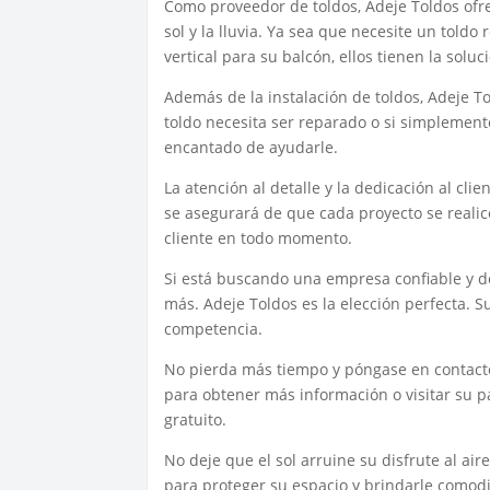
Como proveedor de toldos, Adeje Toldos ofr
sol y la lluvia. Ya sea que necesite un toldo r
vertical para su balcón, ellos tienen la solu
Además de la instalación de toldos, Adeje T
toldo necesita ser reparado o si simplement
encantado de ayudarle.
La atención al detalle y la dedicación al cl
se asegurará de que cada proyecto se realice
cliente en todo momento.
Si está buscando una empresa confiable y d
más. Adeje Toldos es la elección perfecta. Su
competencia.
No pierda más tiempo y póngase en contacto
para obtener más información o visitar su p
gratuito.
No deje que el sol arruine su disfrute al air
para proteger su espacio y brindarle comodi