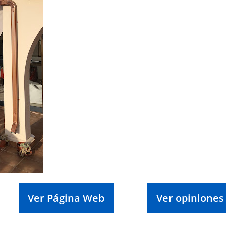
Ver Página Web
Ver opiniones