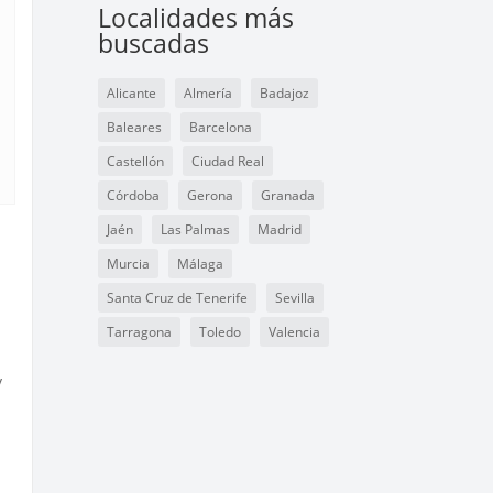
Localidades más
buscadas
Alicante
Almería
Badajoz
Baleares
Barcelona
Castellón
Ciudad Real
Córdoba
Gerona
Granada
Jaén
Las Palmas
Madrid
Murcia
Málaga
Santa Cruz de Tenerife
Sevilla
Tarragona
Toledo
Valencia
y