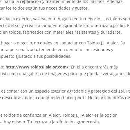
nes, hasta la reparación y mantenimiento de los mismos. Además,
zar los toldos según tus necesidades y gustos.
espacio exterior, ya sea en tu hogar o en tu negocio. Los toldos so
erte del sol y crear un ambiente agradable en tu terraza o jardín. 
ad en toldos, fabricados con materiales resistentes y duraderos.
 hogar o negocio, no dudes en contactar con Toldos J.J. Alaior. Su
nera personalizada, teniendo en cuenta tus necesidades y
puesto ajustado a tus posibilidades.
eb:
http://www.toldosjjalaior.com/
. En ella encontrarás más
n, así como una galería de imágenes para que puedas ver algunos d
e es contar con un espacio exterior agradable y protegido del sol. P
y descubras todo lo que pueden hacer por ti. No te arrepentirás d
toldos de confianza en Alaior, Toldos J.J. Alaior es la opción
os hoy mismo. Tu terraza o jardín te lo agradecerán.