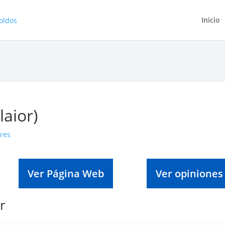
Inicio
laior)
res
Ver Página Web
Ver opiniones
r