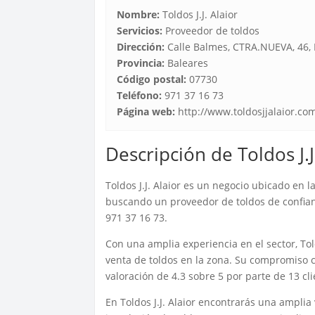
Nombre:
Toldos J.J. Alaior
Servicios:
Proveedor de toldos
Dirección:
Calle Balmes, CTRA.NUEVA, 46, 
Provincia:
Baleares
Código postal:
07730
Teléfono:
971 37 16 73
Página web:
http://www.toldosjjalaior.co
Descripción de Toldos J.J
Toldos J.J. Alaior es un negocio ubicado en l
buscando un proveedor de toldos de confianz
971 37 16 73.
Con una amplia experiencia en el sector, Told
venta de toldos en la zona. Su compromiso con
valoración de 4.3 sobre 5 por parte de 13 cli
En Toldos J.J. Alaior encontrarás una amplia