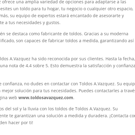
 ofrece una amplia variedad de opciones para adaptarse a las
sites un toldo para tu hogar, tu negocio o cualquier otro espacio,
demás, su equipo de expertos estará encantado de asesorarte y
te a tus necesidades y gustos.
ién se destaca como fabricante de toldos. Gracias a su moderna
ificado, son capaces de fabricar toldos a medida, garantizando así 
oldos A.Vazquez ha sido reconocida por sus clientes. Hasta la fecha
una nota de 4.4 sobre 5. Esto demuestra la satisfacción y confianz
e confianza, no dudes en contactar con Toldos A.Vazquez. Su equi
a mejor solución para tus necesidades. Puedes contactarles a travé
página web
www.toldosavazquez.com
.
 del sol y la lluvia con los toldos de Toldos A.Vazquez. Su
iente te garantizan una solución a medida y duradera. ¡Contacta co
en hacer por ti!