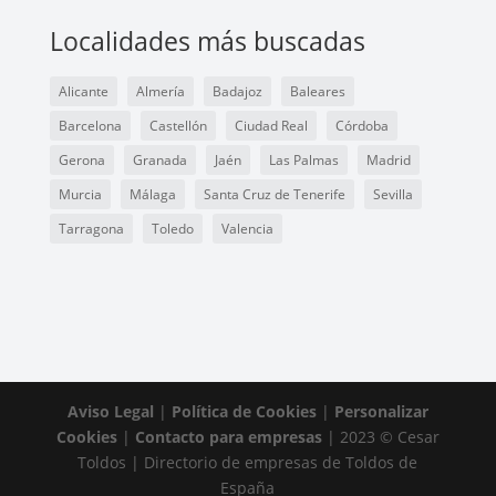
Localidades más buscadas
Alicante
Almería
Badajoz
Baleares
Barcelona
Castellón
Ciudad Real
Córdoba
Gerona
Granada
Jaén
Las Palmas
Madrid
Murcia
Málaga
Santa Cruz de Tenerife
Sevilla
Tarragona
Toledo
Valencia
Aviso Legal
|
Política de Cookies
|
Personalizar
Cookies
|
Contacto para empresas
| 2023 © Cesar
Toldos | Directorio de empresas de Toldos de
España