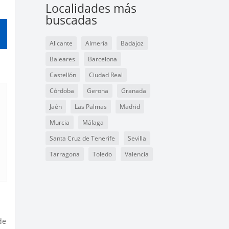
Localidades más
buscadas
Alicante
Almería
Badajoz
Baleares
Barcelona
Castellón
Ciudad Real
Córdoba
Gerona
Granada
Jaén
Las Palmas
Madrid
Murcia
Málaga
Santa Cruz de Tenerife
Sevilla
Tarragona
Toledo
Valencia
de