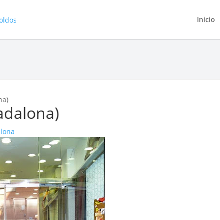
Inicio
na)
Badalona)
elona