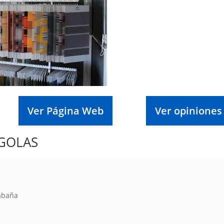
Ver Página Web
Ver opiniones
RGOLAS
rabaña