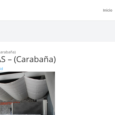
Inicio
Carabaña)
 – (Carabaña)
id