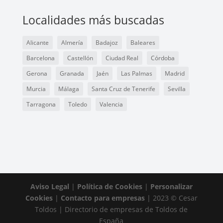
Localidades más buscadas
Alicante
Almería
Badajoz
Baleares
Barcelona
Castellón
Ciudad Real
Córdoba
Gerona
Granada
Jaén
Las Palmas
Madrid
Murcia
Málaga
Santa Cruz de Tenerife
Sevilla
Tarragona
Toledo
Valencia
Aviso Legal
|
Política de Cookies
|
Personalizar
Cookies
|
Contacto para empresas
| 2023 © Cesar
Toldos | Directorio de empresas de Toldos de
España