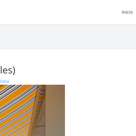
Inicio
les)
elona