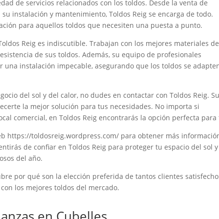
dad de servicios relacionados con los toldos. Desde la venta de
a su instalación y mantenimiento, Toldos Reig se encarga de todo.
ación para aquellos toldos que necesiten una puesta a punto.
oldos Reig es indiscutible. Trabajan con los mejores materiales de
resistencia de sus toldos. Además, su equipo de profesionales
ar una instalación impecable, asegurando que los toldos se adapte
ocio del sol y del calor, no dudes en contactar con Toldos Reig. S
ecerte la mejor solución para tus necesidades. No importa si
local comercial, en Toldos Reig encontrarás la opción perfecta para t
eb https://toldosreig.wordpress.com/ para obtener más informació
entirás de confiar en Toldos Reig para proteger tu espacio del sol y
osos del año.
re por qué son la elección preferida de tantos clientes satisfecho
 con los mejores toldos del mercado.
anzas en Cubelles