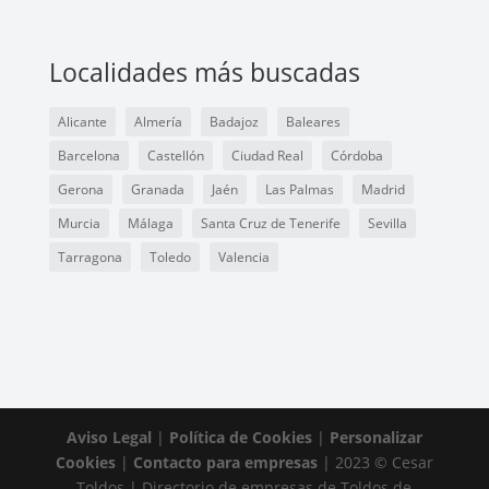
Localidades más buscadas
Alicante
Almería
Badajoz
Baleares
Barcelona
Castellón
Ciudad Real
Córdoba
Gerona
Granada
Jaén
Las Palmas
Madrid
Murcia
Málaga
Santa Cruz de Tenerife
Sevilla
Tarragona
Toledo
Valencia
Aviso Legal
|
Política de Cookies
|
Personalizar
Cookies
|
Contacto para empresas
| 2023 © Cesar
Toldos | Directorio de empresas de Toldos de