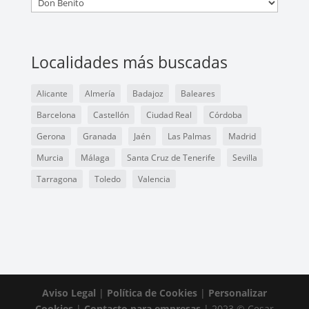
Localidades más buscadas
Alicante
Almería
Badajoz
Baleares
Barcelona
Castellón
Ciudad Real
Córdoba
Gerona
Granada
Jaén
Las Palmas
Madrid
Murcia
Málaga
Santa Cruz de Tenerife
Sevilla
Tarragona
Toledo
Valencia
Aviso Legal
|
Política de Cookies
|
Personalizar
Cookies
|
Contacto para empresas
| 2023 © Cesar