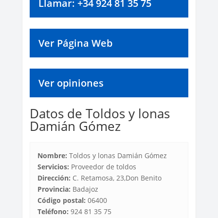
Llamar: +34 924 81 35 75
Ver Página Web
Ver opiniones
Datos de Toldos y lonas
Damián Gómez
Nombre:
Toldos y lonas Damián Gómez
Servicios:
Proveedor de toldos
Dirección:
C. Retamosa, 23,Don Benito
Provincia:
Badajoz
Código postal:
06400
Teléfono:
924 81 35 75