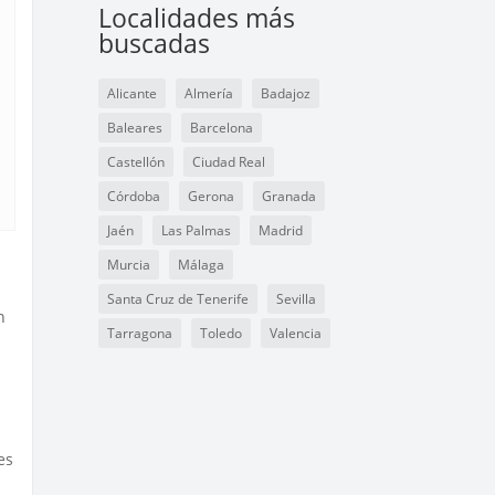
Localidades más
buscadas
Alicante
Almería
Badajoz
Baleares
Barcelona
Castellón
Ciudad Real
Córdoba
Gerona
Granada
Jaén
Las Palmas
Madrid
Murcia
Málaga
Santa Cruz de Tenerife
Sevilla
n
Tarragona
Toledo
Valencia
es