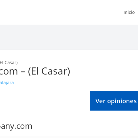
Inicio
El Casar)
om – (El Casar)
alajara
Ver opiniones
pany.com