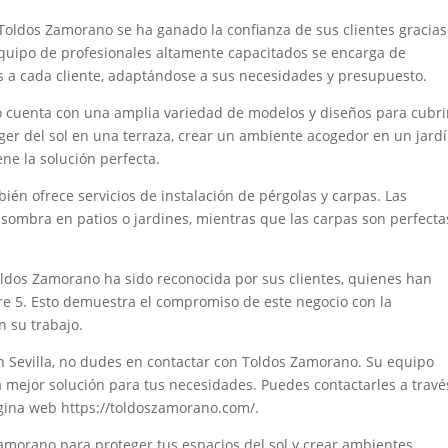
Toldos Zamorano se ha ganado la confianza de sus clientes gracias
 equipo de profesionales altamente capacitados se encarga de
s a cada cliente, adaptándose a sus necesidades y presupuesto.
 cuenta con una amplia variedad de modelos y diseños para cubri
eger del sol en una terraza, crear un ambiente acogedor en un jard
ne la solución perfecta.
én ofrece servicios de instalación de pérgolas y carpas. Las
 sombra en patios o jardines, mientras que las carpas son perfecta
Toldos Zamorano ha sido reconocida por sus clientes, quienes han
re 5. Esto demuestra el compromiso de este negocio con la
n su trabajo.
n Sevilla, no dudes en contactar con Toldos Zamorano. Su equipo
a mejor solución para tus necesidades. Puedes contactarles a travé
página web https://toldoszamorano.com/.
amorano para proteger tus espacios del sol y crear ambientes