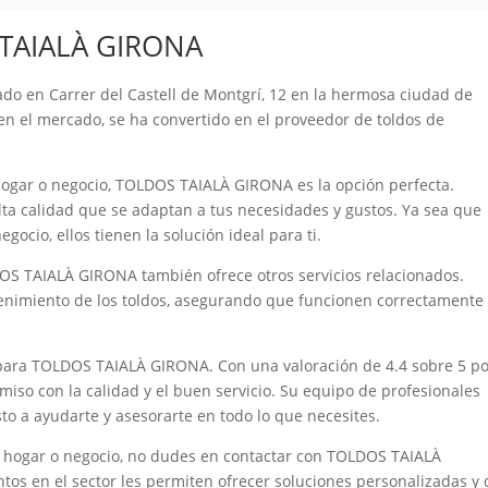
 TAIALÀ GIRONA
o en Carrer del Castell de Montgrí, 12 en la hermosa ciudad de
en el mercado, se ha convertido en el proveedor de toldos de
 hogar o negocio, TOLDOS TAIALÀ GIRONA es la opción perfecta.
ta calidad que se adaptan a tus necesidades y gustos. Ya sea que
egocio, ellos tienen la solución ideal para ti.
OS TAIALÀ GIRONA también ofrece otros servicios relacionados.
enimiento de los toldos, asegurando que funcionen correctamente
d para TOLDOS TAIALÀ GIRONA. Con una valoración de 4.4 sobre 5 p
iso con la calidad y el buen servicio. Su equipo de profesionales
o a ayudarte y asesorarte en todo lo que necesites.
tu hogar o negocio, no dudes en contactar con TOLDOS TAIALÀ
os en el sector les permiten ofrecer soluciones personalizadas y 