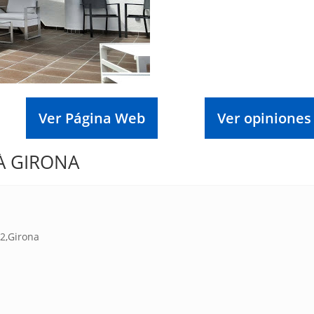
Ver Página Web
Ver opiniones
LÀ GIRONA
12,Girona