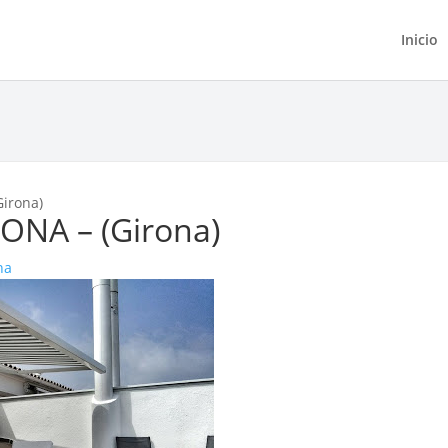
Inicio
irona)
ONA – (Girona)
na