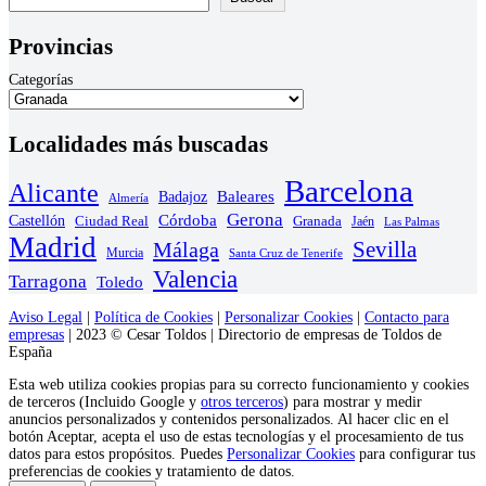
Provincias
Categorías
Localidades más buscadas
Barcelona
Alicante
Baleares
Badajoz
Almería
Gerona
Castellón
Córdoba
Ciudad Real
Granada
Jaén
Las Palmas
Madrid
Sevilla
Málaga
Murcia
Santa Cruz de Tenerife
Valencia
Tarragona
Toledo
Aviso Legal
|
Política de Cookies
|
Personalizar Cookies
|
Contacto para
empresas
| 2023 © Cesar Toldos | Directorio de empresas de Toldos de
España
Esta web utiliza cookies propias para su correcto funcionamiento y cookies
de terceros (Incluido Google y
otros terceros
) para mostrar y medir
anuncios personalizados y contenidos personalizados. Al hacer clic en el
botón Aceptar, acepta el uso de estas tecnologías y el procesamiento de tus
datos para estos propósitos. Puedes
Personalizar Cookies
para configurar tus
preferencias de cookies y tratamiento de datos.