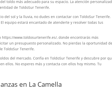
ón del toldo más adecuado para su espacio. La atención personaliza
dentidad de ToldoSur Tenerife.
o del sol y la lluvia, no dudes en contactar con ToldoSur Tenerife.
. El equipo estará encantado de atenderte y resolver todas tus
b https://www.toldosurtenerife.es/, donde encontrarás más
licitar un presupuesto personalizado. No pierdas la oportunidad d
 de ToldoSur Tenerife.
 toldos del mercado. Confía en ToldoSur Tenerife y descubre por q
 en ellos. No esperes más y contacta con ellos hoy mismo. Tu
anzas en La Camella