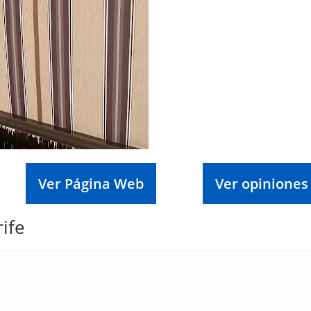
Ver Página Web
Ver opiniones
ife