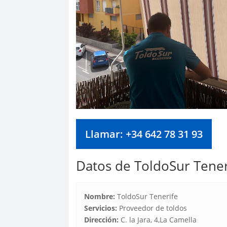
Llamar: +34 642 78 31 93
Datos de ToldoSur Tener
Nombre:
ToldoSur Tenerife
Servicios:
Proveedor de toldos
Dirección:
C. la Jara, 4,La Camella