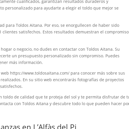
tamente cualificados, garantizan resultados duraderos y
to personalizado para ayudarte a elegir el toldo que mejor se
idad para Toldos Aitana. Por eso, se enorgullecen de haber sido
1 clientes satisfechos. Estos resultados demuestran el compromiso
u hogar o negocio, no dudes en contactar con Toldos Aitana. Su
recerte un presupuesto personalizado sin compromiso. Puedes
tener más información.
 web https://www.toldosaitana.com/ para conocer más sobre sus
 realizados. En su sitio web encontrarás fotografías de proyectos
 satisfechos.
 toldo de calidad que te proteja del sol y te permita disfrutar de t
 Contacta con Toldos Aitana y descubre todo lo que pueden hacer po
zas en L’Alfàs del Pi