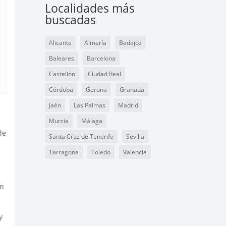
Localidades más
buscadas
Alicante
Almería
Badajoz
Baleares
Barcelona
Castellón
Ciudad Real
Córdoba
Gerona
Granada
Jaén
Las Palmas
Madrid
Murcia
Málaga
de
Santa Cruz de Tenerife
Sevilla
Tarragona
Toledo
Valencia
ón
y