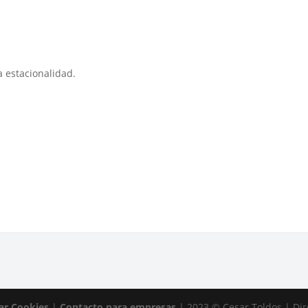
 estacionalidad.
ar Cookies
|
Contacto para empresas
| 2023 © Cesar Toldos | Di