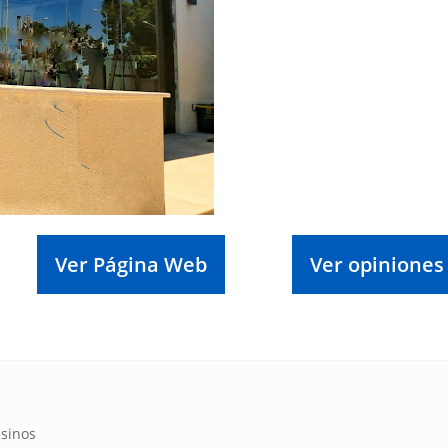
Ver Página Web
Ver opiniones
esinos