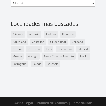
Localidades más buscadas
Alicante
Almería
Badajoz
Baleares
Barcelona
Castellón
Ciudad Real
Córdoba
Gerona
Granada
Jaén
Las Palmas
Madrid
Murcia
Málaga
Santa Cruz de Tenerife
Sevilla
Tarragona
Toledo
Valencia
Aviso Legal
|
Política de Cookies
|
Personalizar