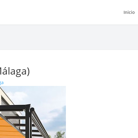
Inicio
álaga)
ga