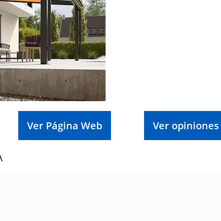
Ver Página Web
Ver opiniones
A