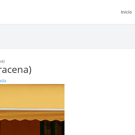
Inicio
na)
racena)
ada