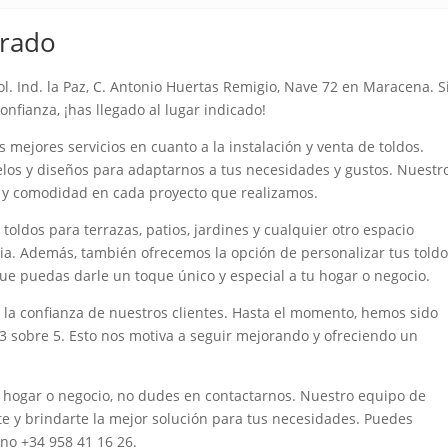
irado
l. Ind. la Paz, C. Antonio Huertas Remigio, Nave 72 en Maracena. S
nfianza, ¡has llegado al lugar indicado!
 mejores servicios en cuanto a la instalación y venta de toldos.
os y diseños para adaptarnos a tus necesidades y gustos. Nuestr
ón y comodidad en cada proyecto que realizamos.
 toldos para terrazas, patios, jardines y cualquier otro espacio
uvia. Además, también ofrecemos la opción de personalizar tus told
ue puedas darle un toque único y especial a tu hogar o negocio.
 la confianza de nuestros clientes. Hasta el momento, hemos sido
.3 sobre 5. Esto nos motiva a seguir mejorando y ofreciendo un
u hogar o negocio, no dudes en contactarnos. Nuestro equipo de
e y brindarte la mejor solución para tus necesidades. Puedes
ono +34 958 41 16 26.