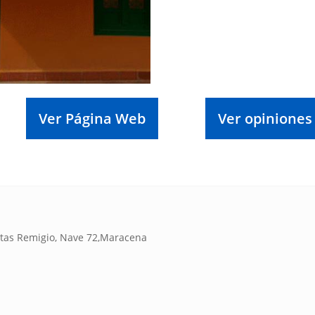
Ver Página Web
Ver opiniones
ertas Remigio, Nave 72,Maracena