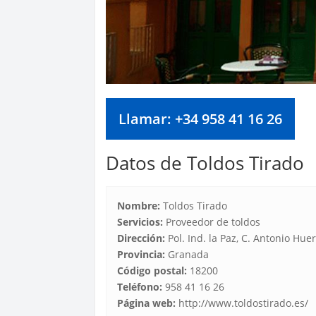
Llamar: +34 958 41 16 26
Datos de Toldos Tirado
Nombre:
Toldos Tirado
Servicios:
Proveedor de toldos
Dirección:
Pol. Ind. la Paz, C. Antonio Hu
Provincia:
Granada
Código postal:
18200
Teléfono:
958 41 16 26
Página web:
http://www.toldostirado.es/