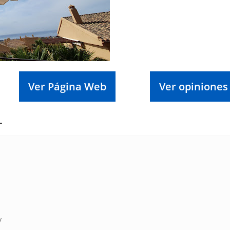
Ver Página Web
Ver opiniones
L
/