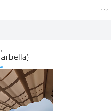
Inicio
la)
arbella)
ga