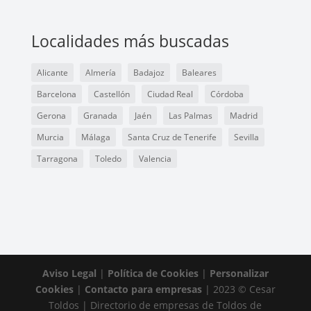
Localidades más buscadas
Alicante
Almería
Badajoz
Baleares
Barcelona
Castellón
Ciudad Real
Córdoba
Gerona
Granada
Jaén
Las Palmas
Madrid
Murcia
Málaga
Santa Cruz de Tenerife
Sevilla
Tarragona
Toledo
Valencia
Aviso Legal
|
Política de Cookies
|
Personalizar
Cookies
|
Contacto para empresas
| 2023 © Cesar
Toldos | Directorio de empresas de Toldos de