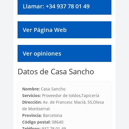
Llamar: +34 937 78 01 49
Ver Página Web
Ver opiniones
Datos de Casa Sancho
Nombre:
Casa Sancho
Servicios:
Proveedor de toldos,Tapicería
Dirección:
Av. de Francesc Macià, 55,Olesa
de Montserrat
Provincia:
Barcelona
Código postal:
08640
Teléfono:
937 78 01 49