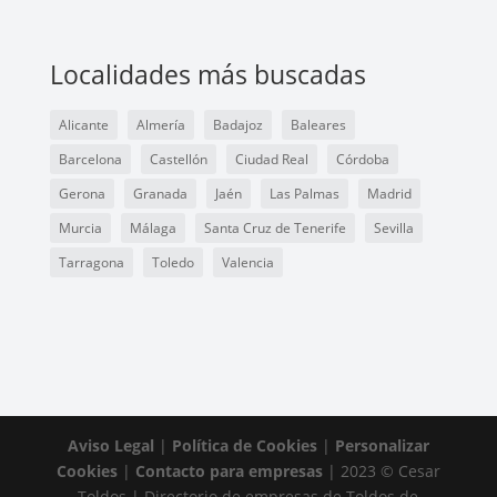
Localidades más buscadas
Alicante
Almería
Badajoz
Baleares
Barcelona
Castellón
Ciudad Real
Córdoba
Gerona
Granada
Jaén
Las Palmas
Madrid
Murcia
Málaga
Santa Cruz de Tenerife
Sevilla
Tarragona
Toledo
Valencia
Aviso Legal
|
Política de Cookies
|
Personalizar
Cookies
|
Contacto para empresas
| 2023 © Cesar
Toldos | Directorio de empresas de Toldos de