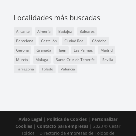
Localidades más buscadas
Alicante
Almería
Badajoz
Baleares
Barcelona
Castellón
Ciudad Real
Córdoba
Gerona
Granada
Jaén
Las Palmas
Madrid
Murcia
Málaga
Santa Cruz de Tenerife
Sevilla
Tarragona
Toledo
Valencia
Aviso Legal
|
Política de Cookies
|
Personalizar
Cookies
|
Contacto para empresas
| 2023 © Cesar
Toldos | Directorio de empresas de Toldos de