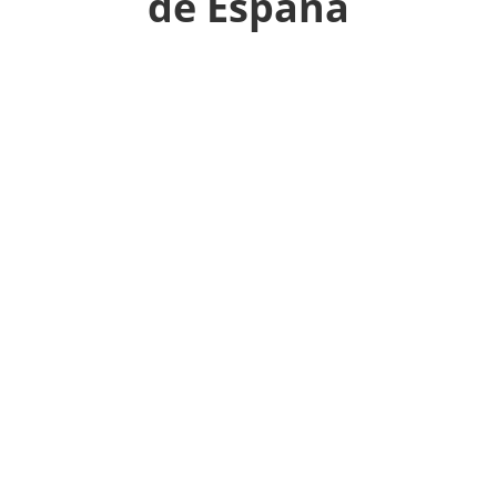
de España
Persianas Roma empresa de Proveedor de
toldos,Proveedor de persianas,Tienda de
persianas en Ourense. Telf: 902 38 38 23