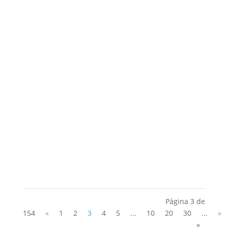
Toldos Barcelona empresa de Proveedor de
toldos en Barcelona. Telf: 931 93 50 55
Página 3 de
154
«
1
2
3
4
5
...
10
20
30
...
»
»