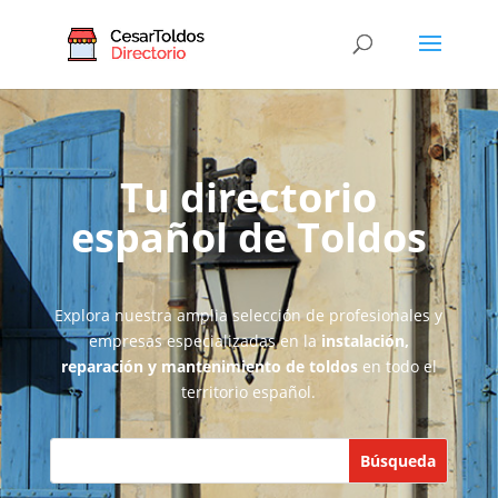
Tu directorio
español de Toldos
Explora nuestra amplia selección de profesionales y
empresas especializadas en la
instalación,
reparación y mantenimiento de toldos
en todo el
territorio español.