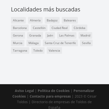
Localidades más buscadas
Alicante
Almería
Badajoz
Baleares
Barcelona
Castellón
Ciudad Real
Córdoba
Gerona
Granada
Jaén
Las Palmas
Madrid
Murcia
Málaga
Santa Cruz de Tenerife
Sevilla
Tarragona
Toledo
Valencia
Aviso Legal
|
Política de Cookies
|
Personalizar
Cookies
|
Contacto para empresas
| 2023 © Cesar
Toldos | Directorio de empresas de Toldos de
España