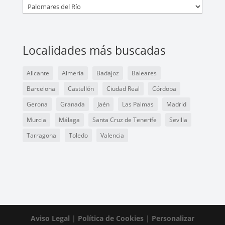
Localidades más buscadas
Alicante
Almería
Badajoz
Baleares
Barcelona
Castellón
Ciudad Real
Córdoba
Gerona
Granada
Jaén
Las Palmas
Madrid
Murcia
Málaga
Santa Cruz de Tenerife
Sevilla
Tarragona
Toledo
Valencia
Aviso Legal
|
Política de Cookies
|
Personalizar