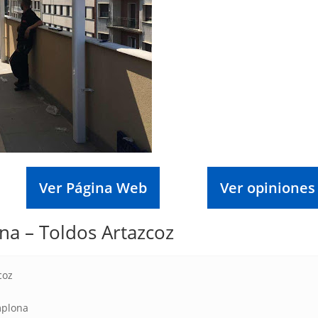
Ver Página Web
Ver opiniones
a – Toldos Artazcoz
coz
mplona