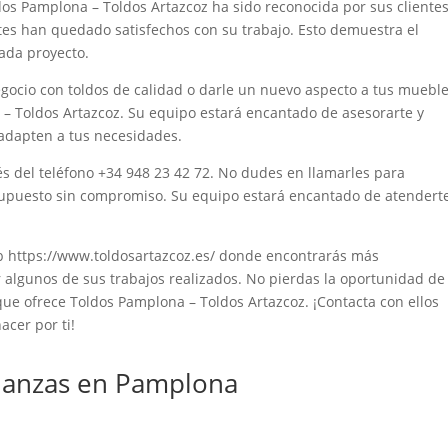
ldos Pamplona – Toldos Artazcoz ha sido reconocida por sus clientes
ntes han quedado satisfechos con su trabajo. Esto demuestra el
ada proyecto.
gocio con toldos de calidad o darle un nuevo aspecto a tus mueble
– Toldos Artazcoz. Su equipo estará encantado de asesorarte y
 adapten a tus necesidades.
és del teléfono +34 948 23 42 72. No dudes en llamarles para
supuesto sin compromiso. Su equipo estará encantado de atendert
eb https://www.toldosartazcoz.es/ donde encontrarás más
r algunos de sus trabajos realizados. No pierdas la oportunidad de
 que ofrece Toldos Pamplona – Toldos Artazcoz. ¡Contacta con ellos
cer por ti!
anzas en Pamplona