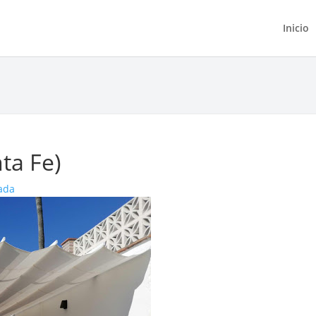
Inicio
ta Fe)
ada