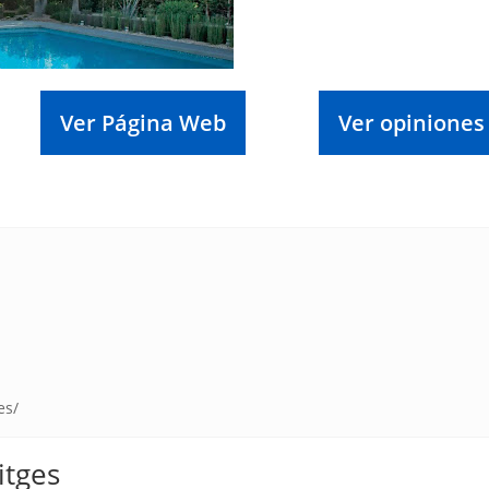
Ver Página Web
Ver opiniones
es/
itges