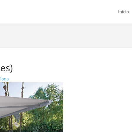
Inicio
ges)
elona