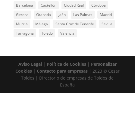
Barcelona
Castellón
Ciudad Real
Córdoba
Gerona
Granada
Jaén
Las Palmas
Madrid
Murcia
Málaga
Santa Cruz de Tenerife
Sevilla
Tarragona
Toledo
Valencia
Aviso Legal
|
Política de Cookies
|
Personalizar
Cookies
|
Contacto para empresas
| 2023 © Cesar
Toldos | Directorio de empresas de Toldos de
España