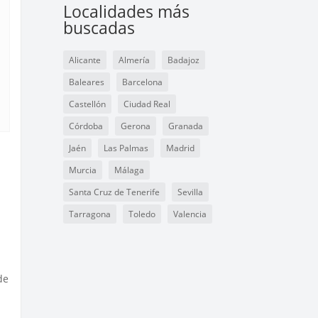
Localidades más
buscadas
Alicante
Almería
Badajoz
Baleares
Barcelona
Castellón
Ciudad Real
Córdoba
Gerona
Granada
Jaén
Las Palmas
Madrid
Murcia
Málaga
Santa Cruz de Tenerife
Sevilla
Tarragona
Toledo
Valencia
de