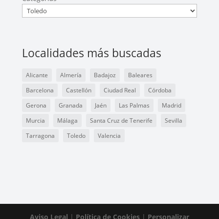
Localidades más buscadas
Alicante
Almería
Badajoz
Baleares
Barcelona
Castellón
Ciudad Real
Córdoba
Gerona
Granada
Jaén
Las Palmas
Madrid
Murcia
Málaga
Santa Cruz de Tenerife
Sevilla
Tarragona
Toledo
Valencia
Aviso Legal
|
Política de Cookies
|
Personalizar