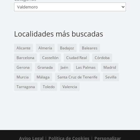
Localidades más buscadas
Alicante
Almería
Badajoz
Baleares
Barcelona
Castellón
Ciudad Real
Córdoba
Gerona
Granada
Jaén
Las Palmas
Madrid
Murcia
Málaga
Santa Cruz de Tenerife
Sevilla
Tarragona
Toledo
Valencia
Aviso Legal
|
Política de Cookies
|
Personalizar