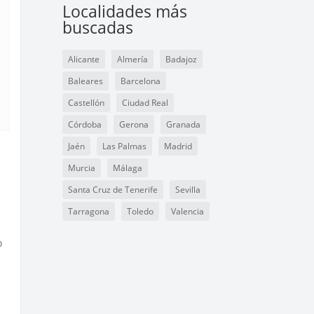
Localidades más
buscadas
Alicante
Almería
Badajoz
Baleares
Barcelona
Castellón
Ciudad Real
Córdoba
Gerona
Granada
Jaén
Las Palmas
Madrid
Murcia
Málaga
Santa Cruz de Tenerife
Sevilla
Tarragona
Toledo
Valencia
o