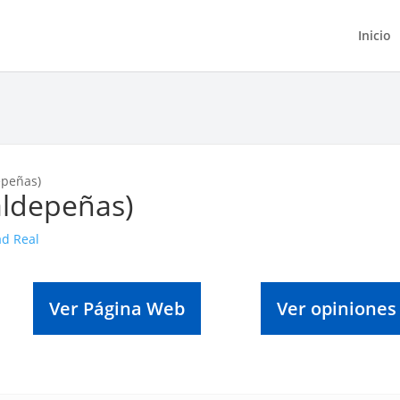
Inicio
epeñas)
aldepeñas)
ad Real
Ver Página Web
Ver opiniones