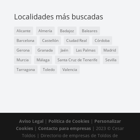
Localidades más buscadas
Alicante
Almería
Badajoz
Baleares
Barcelona
Castellón
Ciudad Real
Córdoba
Gerona
Granada
Jaén
Las Palmas
Madrid
Murcia
Málaga
Santa Cruz de Tenerife
Sevilla
Tarragona
Toledo
Valencia
Aviso Legal
|
Política de Cookies
|
Personalizar
Cookies
|
Contacto para empresas
| 2023 © Cesar
Toldos | Directorio de empresas de Toldos de