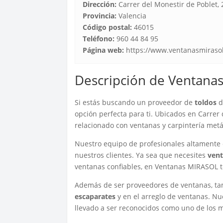
Dirección:
Carrer del Monestir de Poblet, 
Provincia:
Valencia
Código postal:
46015
Teléfono:
960 44 84 95
Página web:
https://www.ventanasmirasol
Descripción de Ventana
Si estás buscando un proveedor de
toldos
d
opción perfecta para ti. Ubicados en Carrer 
relacionado con ventanas y carpintería metá
Nuestro equipo de profesionales altamente c
nuestros clientes. Ya sea que necesites
vent
ventanas confiables, en Ventanas MIRASOL t
Además de ser proveedores de ventanas, tam
escaparates
y en el arreglo de ventanas. Nue
llevado a ser reconocidos como uno de los m