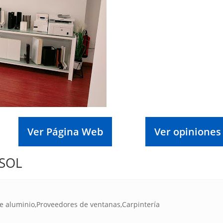
Ver Página Web
Ver opiniones
ASOL
e aluminio,Proveedores de ventanas,Carpintería