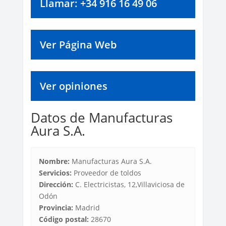
Llamar: +34 916 16 49 06
Ver Página Web
Ver opiniones
Datos de Manufacturas
Aura S.A.
Nombre:
Manufacturas Aura S.A.
Servicios:
Proveedor de toldos
Dirección:
C. Electricistas, 12,Villaviciosa de
Odón
Provincia:
Madrid
Código postal:
28670