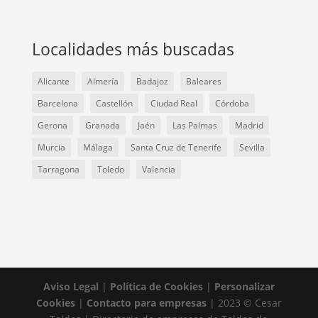
Localidades más buscadas
Alicante
Almería
Badajoz
Baleares
Barcelona
Castellón
Ciudad Real
Córdoba
Gerona
Granada
Jaén
Las Palmas
Madrid
Murcia
Málaga
Santa Cruz de Tenerife
Sevilla
Tarragona
Toledo
Valencia
Aviso Legal
|
Política de Cookies
|
Personalizar
Cookies
|
Contacto para empresas
| 2023 © Cesar