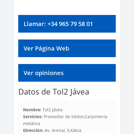
Llamar: +34 965 79 58 01
Ver Página Web
Ver opiniones
Datos de Tol2 Jávea
Nombre:
Tol2 Jávea
Servicios:
Proveedor de toldos,Carpintería
metálica
Dirección:
Av. Arenal, 5,Xàbia