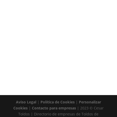
Toldos y Aluminios R.Leal empresa de
Proveedor de toldos en Gerena. Telf: 620 37 58
98
Aviso Legal
|
Política de Cookies
|
Personalizar
Cookies
|
Contacto para empresas
| 2023 © Cesar
Toldos | Directorio de empresas de Toldos de